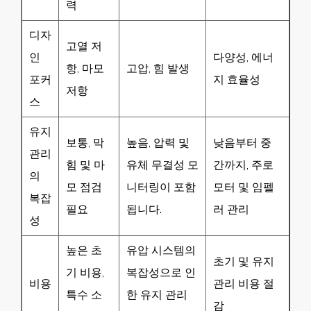
력
디자
고열 저
인
다양성, 에너
항, 마모
고압, 힘 발생
포커
지 효율성
저항
스
유지
보통, 막
높음, 압력 및
낮음부터 중
관리
힘 및 마
유체 무결성 모
간까지, 주로
의
모 점검
니터링이 포함
모터 및 임펠
복잡
필요
됩니다.
러 관리
성
높은 초
유압 시스템의
초기 및 유지
기 비용,
복잡성으로 인
비용
관리 비용 절
특수 소
한 유지 관리
감