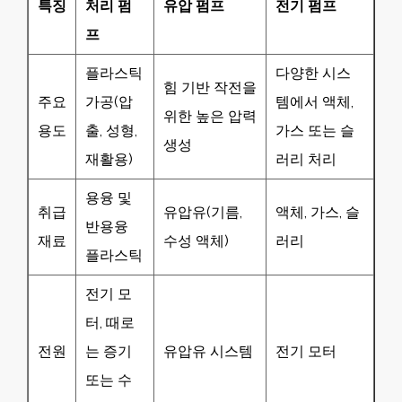
특징
처리 펌
유압 펌프
전기 펌프
프
플라스틱
다양한 시스
힘 기반 작전을
주요
가공(압
템에서 액체,
위한 높은 압력
용도
출, 성형,
가스 또는 슬
생성
재활용)
러리 처리
용융 및
취급
유압유(기름,
액체, 가스, 슬
반용융
재료
수성 액체)
러리
플라스틱
전기 모
터, 때로
전원
는 증기
유압유 시스템
전기 모터
또는 수