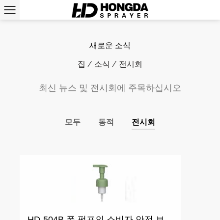
새로운 소식
집
/
소식
/
전시회
최신 뉴스 및 전시회에 주목하십시오
모두
동적
전시회
HD-504B 폼 펌프의 소비자 안전 보